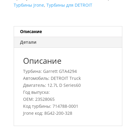
Truck,
Турбины Jrone
,
Турбины для DETROIT
714788-
0001,
23528065
Описание
Детали
Описание
Турбина: Garrett GTA4294
Автомобиль: DETROIT Truck
Двигатель: 12.7L D Series60
Год выпуска:
OEM: 23528065
Код турбины: 714788-0001
Jrone код: 8G42-200-328