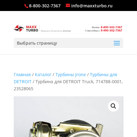
8-800-302-7367
info@maxxturbo.ru
Выбрать страницу
Главная
/
Каталог
/
Турбины Jrone
/
Турбины для
DETROIT
/ Турбина для DETROIT Truck, 714788-0001,
23528065