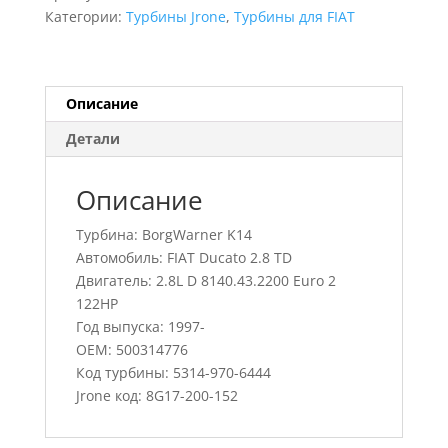
Ducato
Категории:
Турбины Jrone
,
Турбины для FIAT
2.8
TD,
5314-
970-
Описание
6444,
Детали
500314776
Описание
Турбина: BorgWarner K14
Автомобиль: FIAT Ducato 2.8 TD
Двигатель: 2.8L D 8140.43.2200 Euro 2
122HP
Год выпуска: 1997-
OEM: 500314776
Код турбины: 5314-970-6444
Jrone код: 8G17-200-152