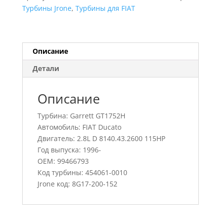
Ducato,
Турбины Jrone
,
Турбины для FIAT
454061-
0010,
99466793
Описание
Детали
Описание
Турбина: Garrett GT1752H
Автомобиль: FIAT Ducato
Двигатель: 2.8L D 8140.43.2600 115HP
Год выпуска: 1996-
OEM: 99466793
Код турбины: 454061-0010
Jrone код: 8G17-200-152