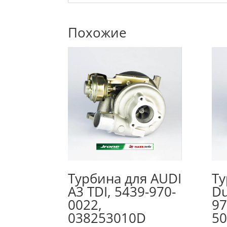
Похожие
Турбина для AUDI
Ту
A3 TDI, 5439-970-
Du
0022,
97
038253010D
50