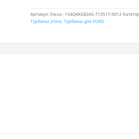
для
FORD
Артикул:
Focus -1S4Q6K682AS-713517-0012
Катего
Focus
Турбины Jrone
,
Турбины для FORD
,
713517-
0012,
1S4Q6K682AS