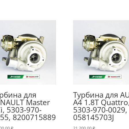
рбина для
Турбина для A
NAULT Master
A4 1.8T Quattro
i, 5303-970-
5303-970-0029,
55, 8200715889
058145703J
200.00
₽
21,200.00
₽