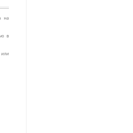
а на
ью в
 или