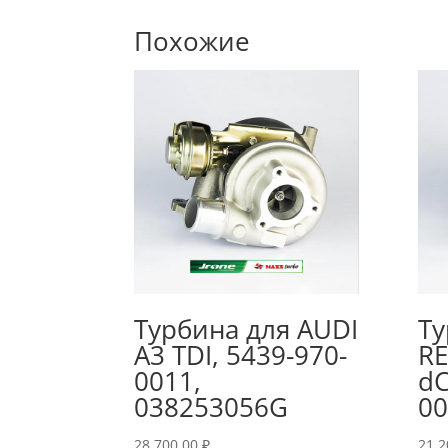
Похожие
Турбина для AUDI
Ту
A3 TDI, 5439-970-
RE
0011,
dC
038253056G
00
28,700.00
₽
21,