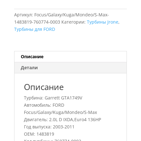
для
FORD
Артикул:
Focus/Galaxy/Kuga/Mondeo/S-Max-
Focus/Galaxy/Kuga/Mondeo/S-
1483819-760774-0003
Категории:
Турбины Jrone
,
Max,
Турбины для FORD
760774-
0003,
1483819
Описание
Детали
Описание
Турбина: Garrett GTA1749V
Автомобиль: FORD
Focus/Galaxy/Kuga/Mondeo/S-Max
Двигатель: 2.0L D IXDA,Euro4 136HP
Год выпуска: 2003-2011
OEM: 1483819