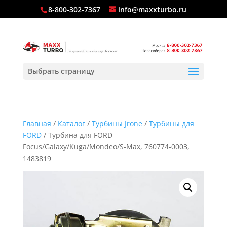
8-800-302-7367
info@maxxturbo.ru
Выбрать страницу
Главная
/
Каталог
/
Турбины Jrone
/
Турбины для
FORD
/ Турбина для FORD
Focus/Galaxy/Kuga/Mondeo/S-Max, 760774-0003,
1483819