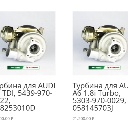
рбина для AUDI
Турбина для A
 TDI, 5439-970-
A6 1.8i Turbo,
22,
5303-970-0029,
38253010D
058145703J
700.00
₽
21,200.00
₽