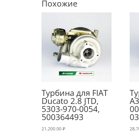
Похожие
Турбина для FIAT
Ту
Ducato 2.8 JTD,
A3
5303-970-0054,
00
500364493
0
21,200.00
₽
28,