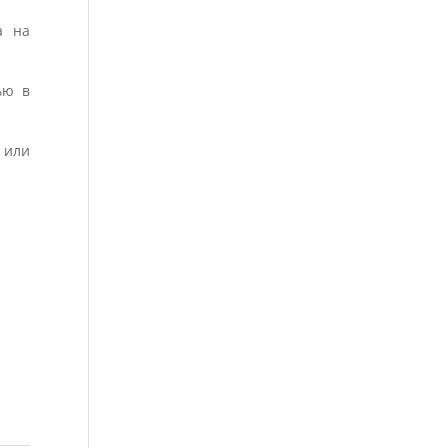
а на
ью в
 или