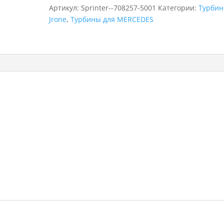
MERCEDES
Артикул:
Sprinter--708257-5001
Категории:
Турби
Sprinter,
Jrone
,
Турбины для MERCEDES
708257-
5001,