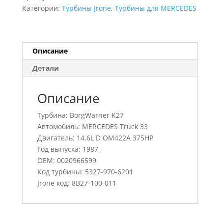
Truck
Категории:
Турбины Jrone
,
Турбины для MERCEDES
33,
5327-
970-
6201,
Описание
0020966599
Детали
Описание
Турбина: BorgWarner K27
Автомобиль: MERCEDES Truck 33
Двигатель: 14.6L D OM422A 375HP
Год выпуска: 1987-
OEM: 0020966599
Код турбины: 5327-970-6201
Jrone код: 8B27-100-011