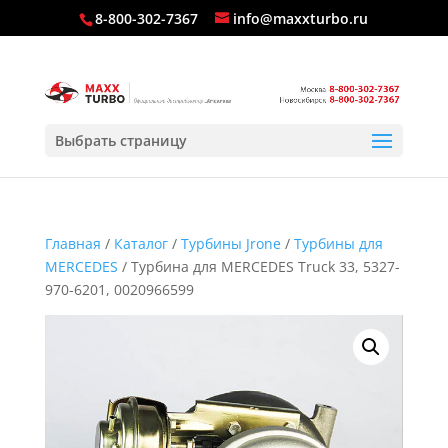
8-800-302-7367
info@maxxturbo.ru
Выбрать страницу
Главная
/
Каталог
/
Турбины Jrone
/
Турбины для
MERCEDES
/ Турбина для MERCEDES Truck 33, 5327-
970-6201, 0020966599