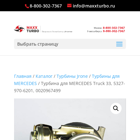
8-800-302-7367
info@maxxturbo.ru
Выбрать страницу
Главная
/
Каталог
/
Турбины Jrone
/
Турбины для
MERCEDES
/ Турбина для MERCEDES Truck 33, 5327-
970-6201, 0020967499