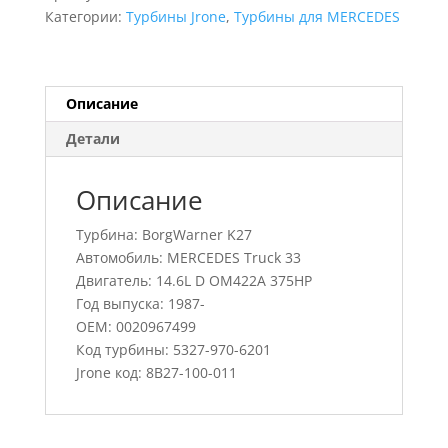
Truck
Категории:
Турбины Jrone
,
Турбины для MERCEDES
33,
5327-
970-
6201,
Описание
0020967499
Детали
Описание
Турбина: BorgWarner K27
Автомобиль: MERCEDES Truck 33
Двигатель: 14.6L D OM422A 375HP
Год выпуска: 1987-
OEM: 0020967499
Код турбины: 5327-970-6201
Jrone код: 8B27-100-011