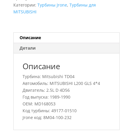
L200
Категории:
Турбины Jrone
,
Турбины для
GLS
MITSUBISHI
4*4,
49177-
01510,
MD168053
Описание
Детали
Описание
Турбина: Mitsubishi TD04
Автомобиль: MITSUBISHI L200 GLS 4*4
Двигатель: 2.5L D 4D56
Год выпуска: 1989-1990
OEM: MD168053
Код турбины: 49177-01510
Jrone код: 8M04-100-232