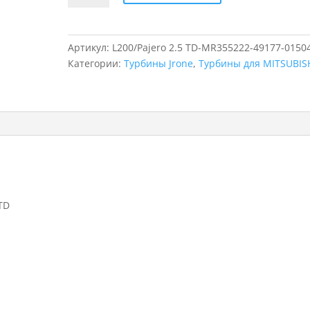
Турбина
для
MITSUBISHI
Артикул:
L200/Pajero 2.5 TD-MR355222-49177-0150
L200/Pajero
Категории:
Турбины Jrone
,
Турбины для MITSUBIS
2.5
TD,
49177-
01504,
MR355222
TD