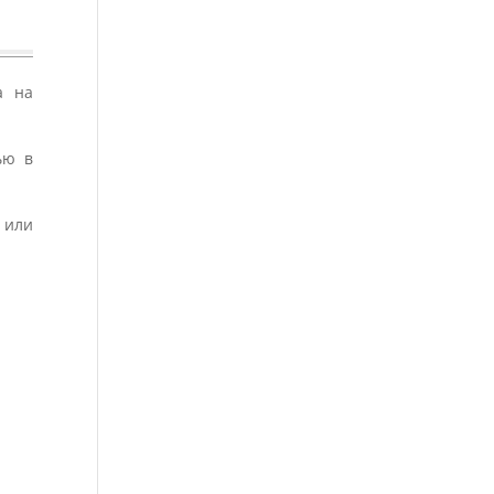
а на
ью в
 или