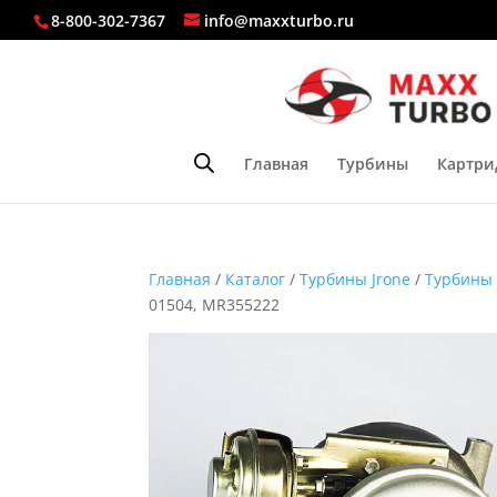
8-800-302-7367
info@maxxturbo.ru
Главная
Турбины
Картри
Главная
/
Каталог
/
Турбины Jrone
/
Турбины 
01504, MR355222