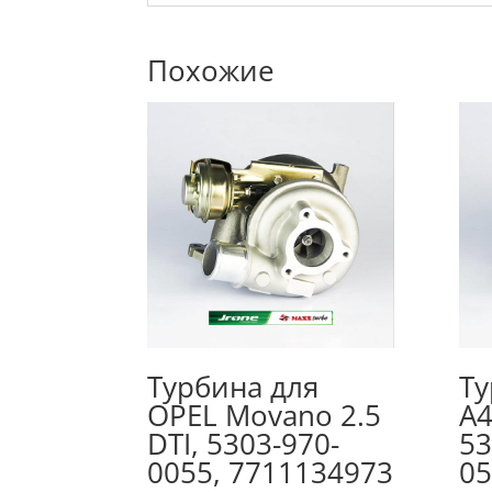
Похожие
Турбина для
Ту
OPEL Movano 2.5
A4
DTI, 5303-970-
53
0055, 7711134973
05