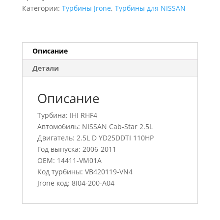
Cab-
Категории:
Турбины Jrone
,
Турбины для NISSAN
Star
2.5L,
VB420119-
VN4,
Описание
14411-
Детали
VM01A
Описание
Турбина: IHI RHF4
Автомобиль: NISSAN Cab-Star 2.5L
Двигатель: 2.5L D YD25DDTI 110HP
Год выпуска: 2006-2011
OEM: 14411-VM01A
Код турбины: VB420119-VN4
Jrone код: 8I04-200-A04