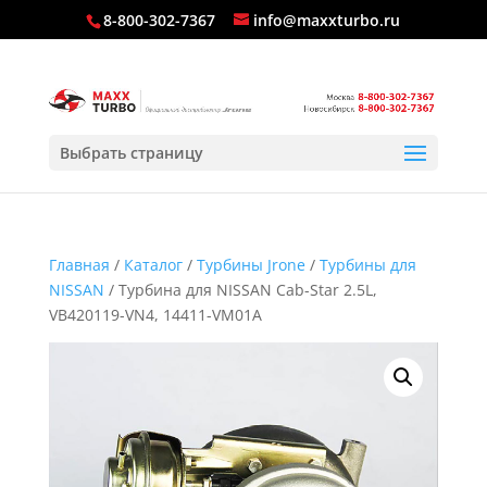
8-800-302-7367
info@maxxturbo.ru
Выбрать страницу
Главная
/
Каталог
/
Турбины Jrone
/
Турбины для
NISSAN
/ Турбина для NISSAN Cab-Star 2.5L,
VB420119-VN4, 14411-VM01A