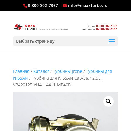
8-800-302-7367
info@maxxturbo.ru
Выбрать страницу
Главная
/
Каталог
/
Турбины Jrone
/
Турбины для
NISSAN
/ Турбина для NISSAN Cab-Star 2.5L,
VB420125-VN4, 14411-MB40B