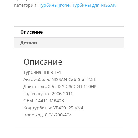
Cab-
Категории:
Турбины Jrone
,
Турбины для NISSAN
Star
2.5L,
VB420125-
VN4,
Описание
14411-
Детали
MB40B
Описание
Турбина: IHI RHF4
Автомобиль: NISSAN Cab-Star 2.5L
Двигатель: 2.5L D YD25DDTI 110HP
Год выпуска: 2006-2011
OEM: 14411-MB40B
Код турбины: VB420125-VN4
Jrone код: 8I04-200-A04