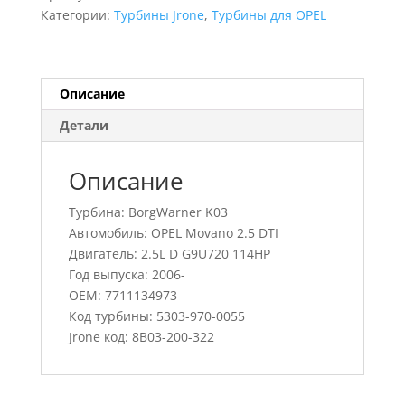
Movano
Категории:
Турбины Jrone
,
Турбины для OPEL
2.5
DTI,
5303-
970-
Описание
0055,
Детали
7711134973
Описание
Турбина: BorgWarner K03
Автомобиль: OPEL Movano 2.5 DTI
Двигатель: 2.5L D G9U720 114HP
Год выпуска: 2006-
OEM: 7711134973
Код турбины: 5303-970-0055
Jrone код: 8B03-200-322