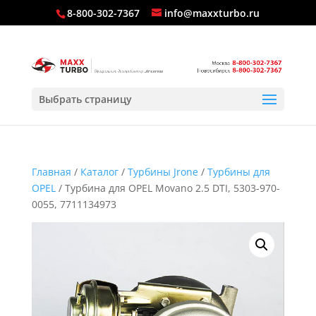
8-800-302-7367
info@maxxturbo.ru
Выбрать страницу
Главная
/
Каталог
/
Турбины Jrone
/
Турбины для
OPEL
/ Турбина для OPEL Movano 2.5 DTI, 5303-970-
0055, 7711134973