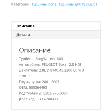
Boxer
Категории:
Турбины Jrone
,
Турбины для PEUGEOT
2.8
HDI,
5303-
970-
Описание
0054,
Детали
500364493
Описание
Турбина: BorgWarner K03
Автомобиль: PEUGEOT Boxer 2.8 HDI
Двигатель: 2.8L D 8140.43.2200 Euro 3
128HP
Год выпуска: 2001-2003
OEM: 500364493
Код турбины: 5303-970-0054
Jrone код: 8B03-200-066