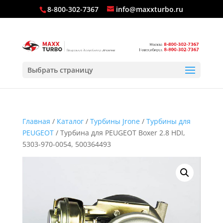
8-800-302-7367
info@maxxturbo.ru
Выбрать страницу
Главная
/
Каталог
/
Турбины Jrone
/
Турбины для
PEUGEOT
/ Турбина для PEUGEOT Boxer 2.8 HDI,
5303-970-0054, 500364493