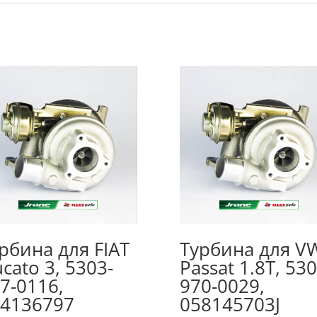
рбина для FIAT
Турбина для V
cato 3, 5303-
Passat 1.8T, 530
7-0116,
970-0029,
4136797
058145703J