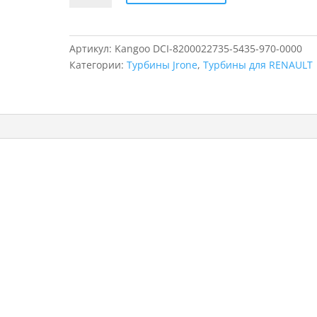
Турбина
для
RENAULT
Артикул:
Kangoo DCI-8200022735-5435-970-0000
Kangoo
Категории:
Турбины Jrone
,
Турбины для RENAULT
DCI,
5435-
970-
0000,
8200022735