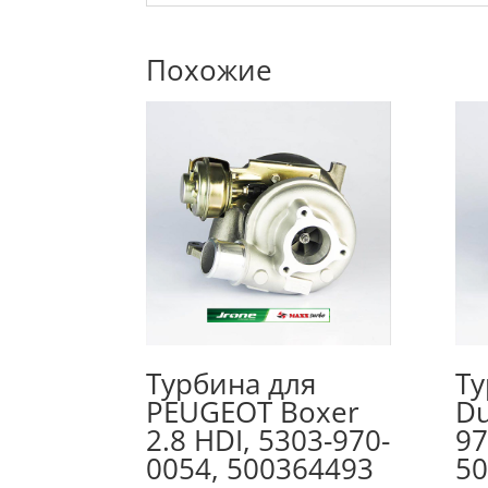
Похожие
Турбина для
Ту
PEUGEOT Boxer
Du
2.8 HDI, 5303-970-
97
0054, 500364493
50