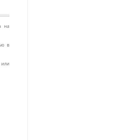
а на
ью в
 или