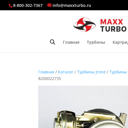
8-800-302-7367
info@maxxturbo.ru
Главная
Турбины
Картри
Главная
/
Каталог
/
Турбины Jrone
/
Турбины
8200022735