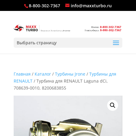
8-800-302-7367
info@maxxturbo.ru
Выбрать страницу
Главная
/
Каталог
/
Турбины Jrone
/
Турбины для
RENAULT
/ Турбина для RENAULT Laguna dCi,
708639-0010, 8200683855