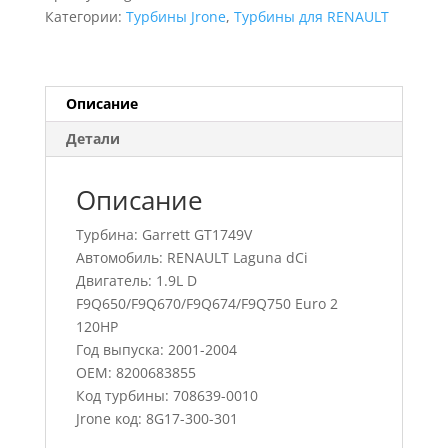
Laguna
Категории:
Турбины Jrone
,
Турбины для RENAULT
dCi,
708639-
0010,
8200683855
Описание
Детали
Описание
Турбина: Garrett GT1749V
Автомобиль: RENAULT Laguna dCi
Двигатель: 1.9L D
F9Q650/F9Q670/F9Q674/F9Q750 Euro 2
120HP
Год выпуска: 2001-2004
OEM: 8200683855
Код турбины: 708639-0010
Jrone код: 8G17-300-301