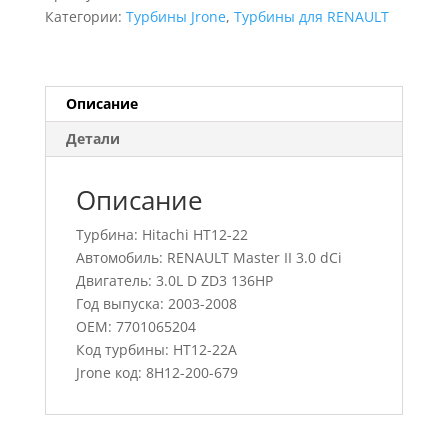
Master
Категории:
Турбины Jrone
,
Турбины для RENAULT
II
3.0
dCi
,
Описание
HT12-
Детали
22A,
7701065204
Описание
Турбина: Hitachi HT12-22
Автомобиль: RENAULT Master II 3.0 dCi
Двигатель: 3.0L D ZD3 136HP
Год выпуска: 2003-2008
OEM: 7701065204
Код турбины: HT12-22A
Jrone код: 8H12-200-679