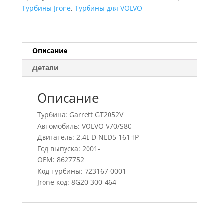
V70/S80,
Турбины Jrone
,
Турбины для VOLVO
723167-
0001,
8627752
Описание
Детали
Описание
Турбина: Garrett GT2052V
Автомобиль: VOLVO V70/S80
Двигатель: 2.4L D NED5 161HP
Год выпуска: 2001-
OEM: 8627752
Код турбины: 723167-0001
Jrone код: 8G20-300-464