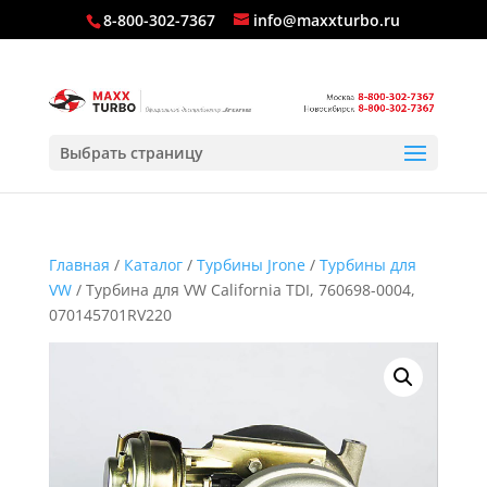
8-800-302-7367
info@maxxturbo.ru
Выбрать страницу
Главная
/
Каталог
/
Турбины Jrone
/
Турбины для
VW
/ Турбина для VW California TDI, 760698-0004,
070145701RV220