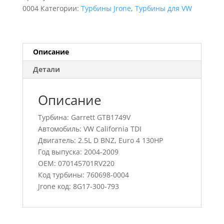
California
0004
Категории:
Турбины Jrone
,
Турбины для VW
TDI,
760698-
0004,
070145701RV220
Описание
Детали
Описание
Турбина: Garrett GTB1749V
Автомобиль: VW California TDI
Двигатель: 2.5L D BNZ, Euro 4 130HP
Год выпуска: 2004-2009
OEM: 070145701RV220
Код турбины: 760698-0004
Jrone код: 8G17-300-793