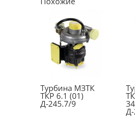
Похожие
Турбина МЗТК
Ту
ТКР 6.1 (01)
ТК
Д-245.7/9
34
Д-