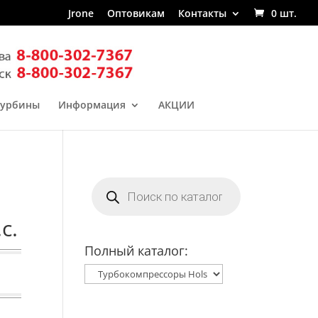
Jrone
Оптовикам
Контакты
0 шт.
турбины
Информация
АКЦИИ
Поиск
товаров
с.
Полный каталог: