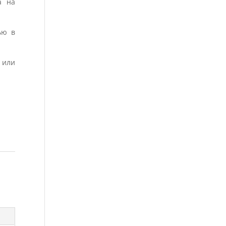
а на
ью в
 или