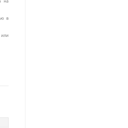
а на
ью в
 или