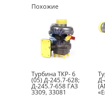
Похожие
Турбина ТКР- 6
Ту
(05) Д-245.7-628;
Д-
Д-245.7-658 ГАЗ
(А
3309, 33081
«Е