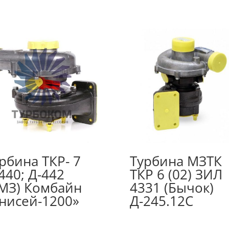
рбина ТКР- 7
Турбина МЗТК
440; Д-442
ТКР 6 (02) ЗИЛ
МЗ) Комбайн
4331 (Бычок)
нисей-1200»
Д-245.12С