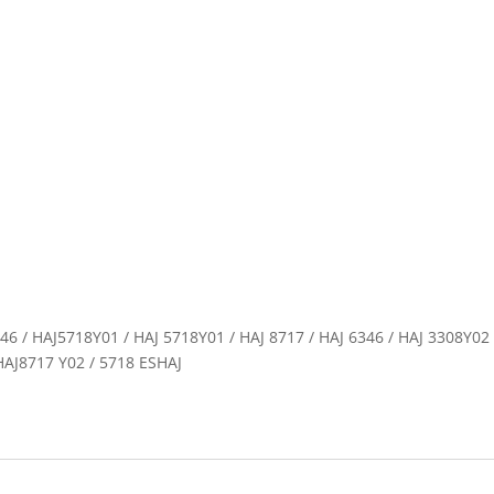
/ HAJ5718Y01 / HAJ 5718Y01 / HAJ 8717 / HAJ 6346 / HAJ 3308Y02
 HAJ8717 Y02 / 5718 ESHAJ