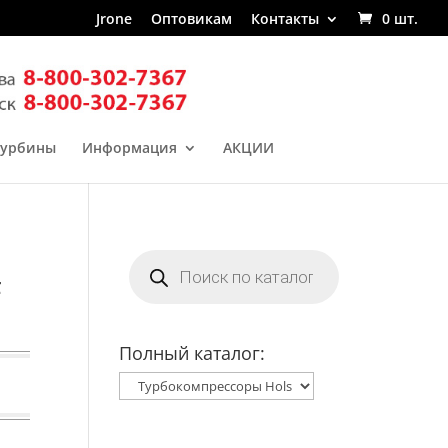
Jrone
Оптовикам
Контакты
0 шт.
турбины
Информация
АКЦИИ
Поиск
товаров
F
Полный каталог: