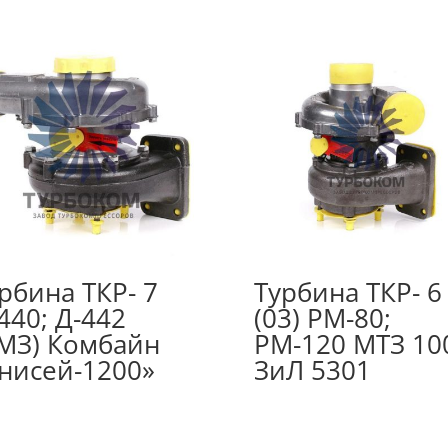
рбина ТКР- 7
Турбина ТКР- 6
440; Д-442
(03) РМ-80;
МЗ) Комбайн
РМ-120 МТЗ 10
нисей-1200»
ЗиЛ 5301