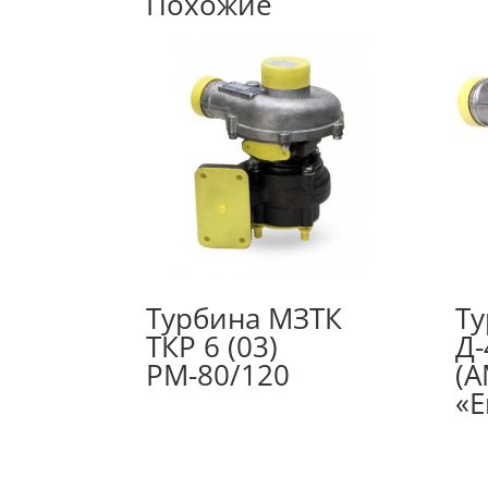
Похожие
Турбина МЗТК
Ту
ТКР 6 (03)
Д-
РМ-80/120
(А
«Е