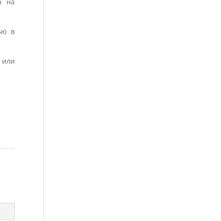
а на
ью в
 или