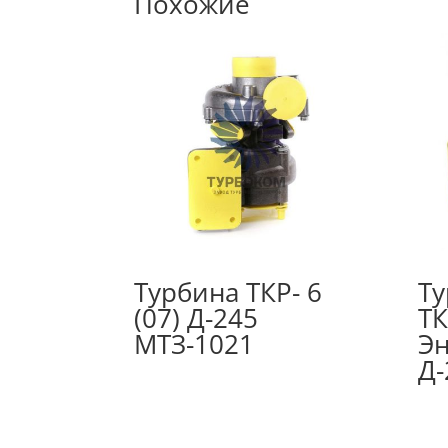
Похожие
Турбина ТКР- 6
Ту
(07) Д-245
ТК
МТЗ-1021
Эн
Д-