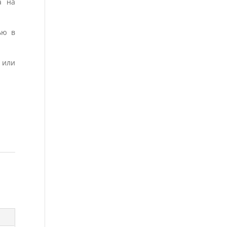
а на
ью в
 или