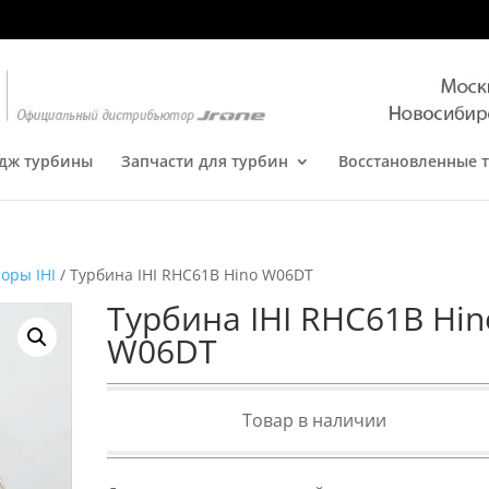
дж турбины
Запчасти для турбин
Восстановленные 
оры IHI
/ Турбина IHI RHC61B Hino W06DT
Турбина IHI RHC61B Hin
W06DT
Товар в наличии