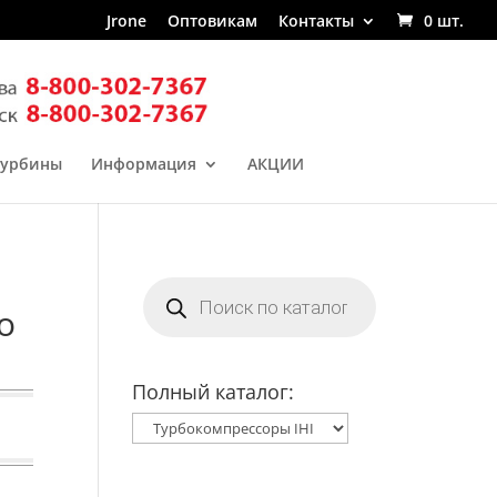
Jrone
Оптовикам
Контакты
0 шт.
турбины
Информация
АКЦИИ
Поиск
товаров
o
Полный каталог: