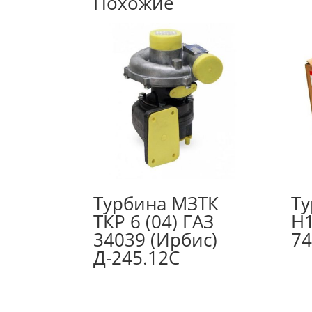
Похожие
Турбина МЗТК
Ту
ТКР 6 (04) ГАЗ
H1
34039 (Ирбис)
74
Д-245.12С