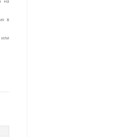
а на
ью в
 или