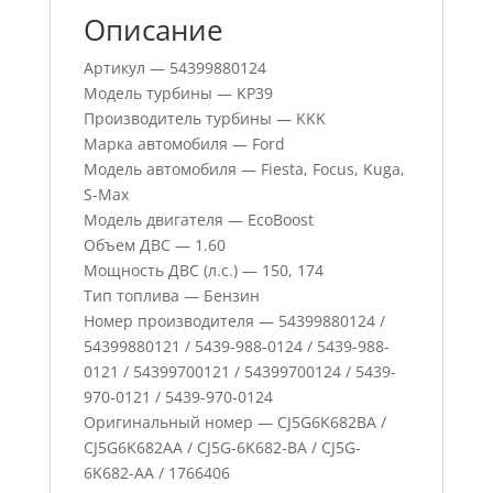
Описание
Артикул — 54399880124
Модель турбины — KP39
Производитель турбины — KKK
Марка автомобиля — Ford
Модель автомобиля — Fiesta, Focus, Kuga,
S-Max
Модель двигателя — EcoBoost
Объем ДВС — 1.60
Мощность ДВС (л.с.) — 150, 174
Тип топлива — Бензин
Номер производителя — 54399880124 /
54399880121 / 5439-988-0124 / 5439-988-
0121 / 54399700121 / 54399700124 / 5439-
970-0121 / 5439-970-0124
Оригинальный номер — CJ5G6K682BA /
CJ5G6K682AA / CJ5G-6K682-BA / CJ5G-
6K682-AA / 1766406