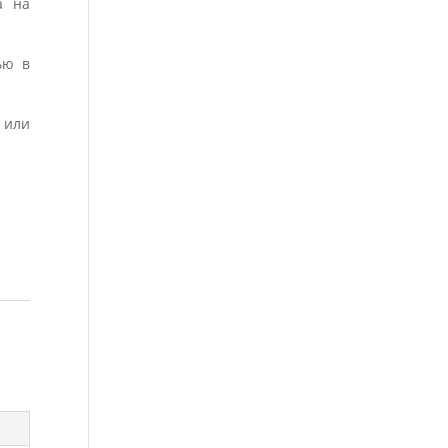
а на
ью в
 или