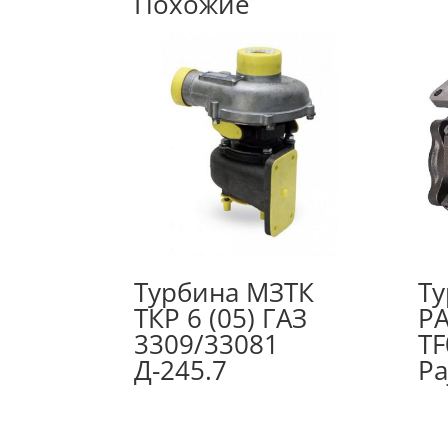
Похожие
Турбина МЗТК
Ту
ТКР 6 (05) ГАЗ
PA
3309/33081
TF
Д-245.7
Pa