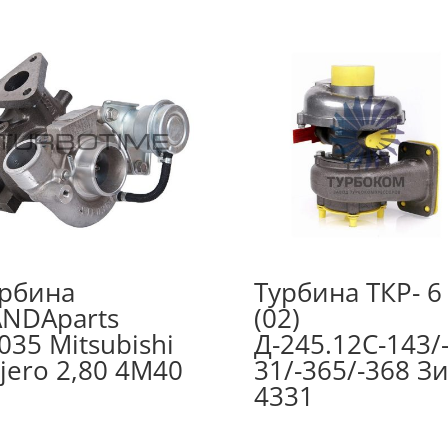
рбина
Турбина ТКР- 6
NDAparts
(02)
035 Mitsubishi
Д-245.12С-143/
jero 2,80 4M40
31/-365/-368 З
4331