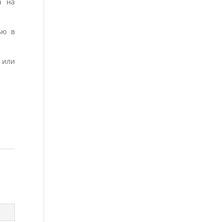
а на
ью в
 или