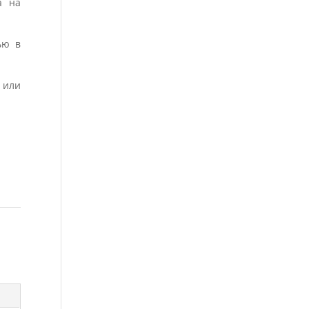
а на
ью в
 или