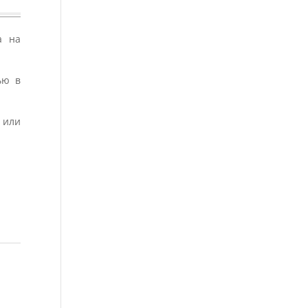
а на
ью в
 или