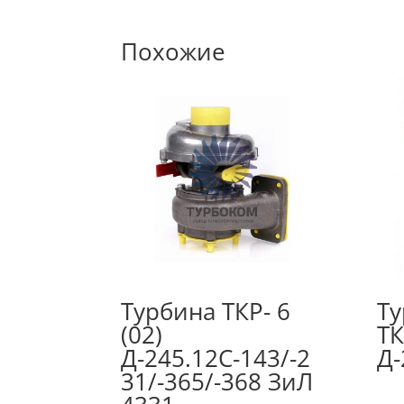
Похожие
Турбина ТКР- 6
Ту
(02)
ТК
Д-245.12С-143/-2
Д-
31/-365/-368 ЗиЛ