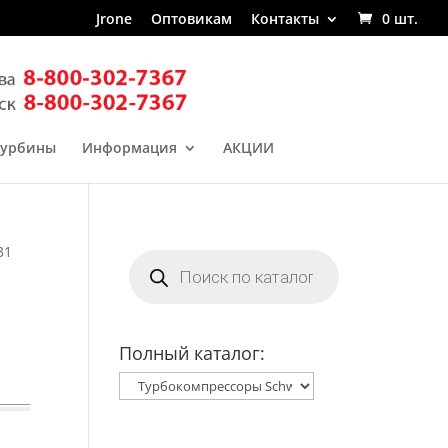
Jrone
Оптовикам
Контакты
0 шт.
турбины
Информация
АКЦИИ
31
Поиск
товаров
Полный каталог: