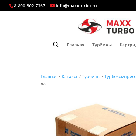
8-800-302-7367
info@maxxturbo.ru
Главная
Турбины
Картри
Главная
/
Каталог
/
Турбины
/
Турбокомпресс
л.с.