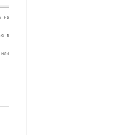
а на
ью в
 или