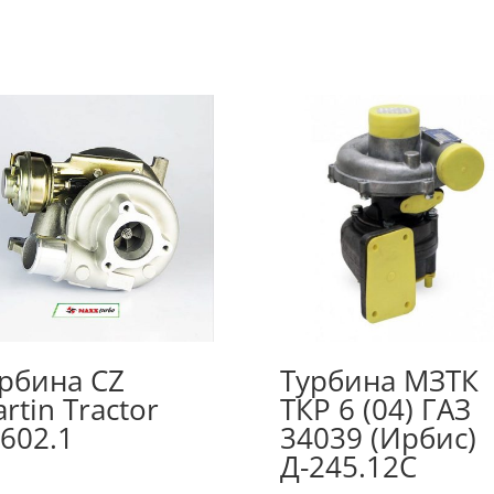
рбина CZ
Турбина МЗТК
rtin Tractor
ТКР 6 (04) ГАЗ
602.1
34039 (Ирбис)
Д-245.12С