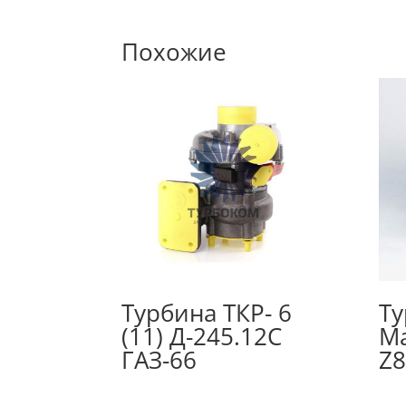
Похожие
Турбина ТКР- 6
Ту
(11) Д-245.12С
Ma
ГАЗ-66
Z8