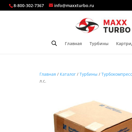
8-800-302-7367
info@maxxturbo.ru
Главная
Турбины
Картри
Главная
/
Каталог
/
Турбины
/
Турбокомпресс
л.с.