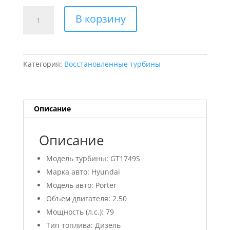
Количество
В корзину
товара
Турбокомпрессор
Garrett
GT1749S
Категория:
Восстановленные турбины
Hyundai
Porter
2.50
D4BF
Описание
79
л.с.
Описание
(Восстановленный)
Модель турбины: GT1749S
Марка авто: Hyundai
Модель авто: Porter
Объем двигателя: 2.50
Мощность (л.с.): 79
Тип топлива: Дизель