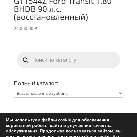
GT1544Z Ford Transit 1.80
BHDB 90 л.с.
(восстановленный)
24,000.00
₽
Поиск
товаров
Полный каталог:
Мы используем файлы cookie для обеспечения
Главная
Ремкомплект турбины
корректной работы сайта и улучшения качества
Запчасти для турбин
обслуживания. Продолжая пользоваться сайтом, вы
соглашаетесь с использованием файлов cookie. Вы