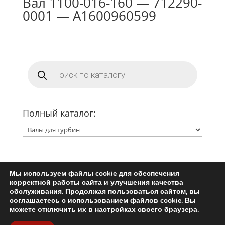
Вал 1100-016-160 — 712290-
0001 — A1600960599
Поиск
товаров
Полный каталог:
Мы используем файлы cookie для обеспечения
Главная
Ремкомплект турбины
корректной работы сайта и улучшения качества
Запчасти для турбин
обслуживания. Продолжая пользоваться сайтом, вы
соглашаетесь с использованием файлов cookie. Вы
Пользовательское соглашение
можете отключить их в настройках своего браузера.
Политика конфиденциальности