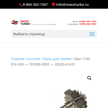
8-800-302-7367
info@maxxturbo.ru
Выбрать страницу
Главная
/
Каталог
/
Валы для турбин
/ Вал 1100-
016-309 — 703389-0002 — 28230-41431