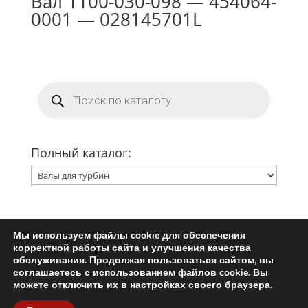
Вал 1100-030-098 — 454064-
0001 — 028145701L
Поиск
товаров
Полный каталог:
Мы используем файлы cookie для обеспечения
Главная
Ремкомплект турбины
корректной работы сайта и улучшения качества
Запчасти для турбин
обслуживания. Продолжая пользоваться сайтом, вы
соглашаетесь с использованием файлов cookie. Вы
Пользовательское соглашение
можете отключить их в настройках своего браузера.
Политика конфиденциальности