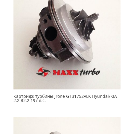
Картридж турбины Jrone GTB1752VLK Hyundai/KIA
2.2 R2.2 197 л.с.