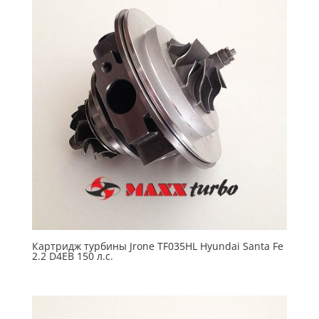
Картридж турбины Jrone TF035HL Hyundai Santa Fe
2.2 D4EB 150 л.с.