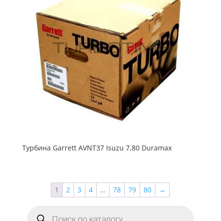
Турбина Garrett AVNT37 Isuzu 7,80 Duramax
1
2
3
4
…
78
79
80
→
Поиск
товаров