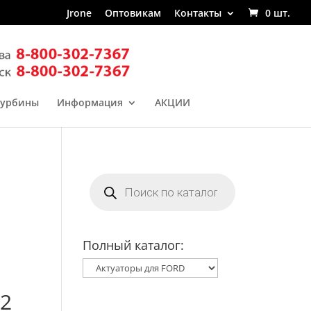
Jrone
Оптовикам
Контакты
0 шт.
турбины
Информация
АКЦИИ
Поиск
товаров
Полный каталог:
42