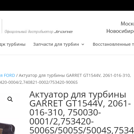
дж турбины
Запчасти для турбин
Восстановленные 
ля FORD
/ Актуатор для турбины GARRET GT1544V, 2061-016-310,
420-0004/2,740821-0002/753420-9006S
Актуатор для турбины
GARRET GT1544V, 2061-
016-310, 750030-
0001/2,753420-
5006S/5005S/5004S,753