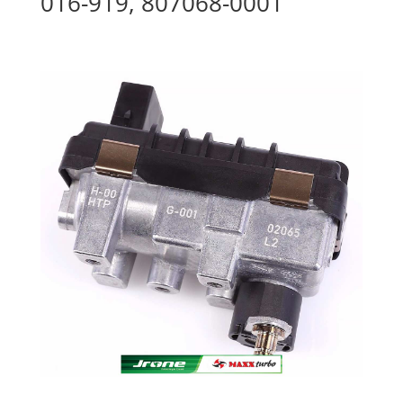
016-919, 807068-0001