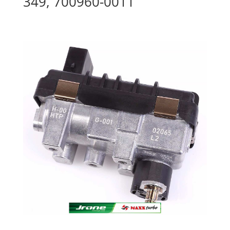
349, 700960-0011