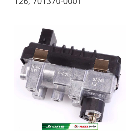
126, 701370-0001