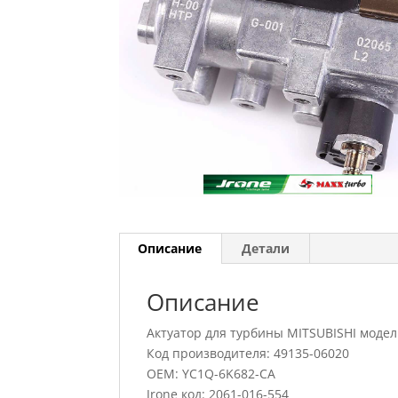
Описание
Детали
Описание
Актуатор для турбины MITSUBISHI моде
Код производителя: 49135-06020
OEM: YC1Q-6K682-CA
Jrone код: 2061-016-554