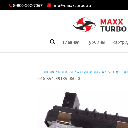
8-800-302-7367
info@maxxturbo.ru
Главная
Турбины
Картри
Главная
/
Каталог
/
Актуаторы
/
Актуаторы д
016-554, 49135-06020