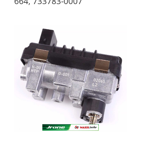
664, 733783-0007