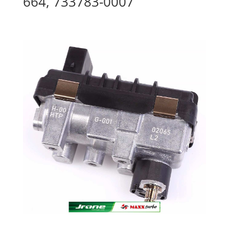
664, 733783-0007