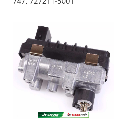
747, 727211-5001