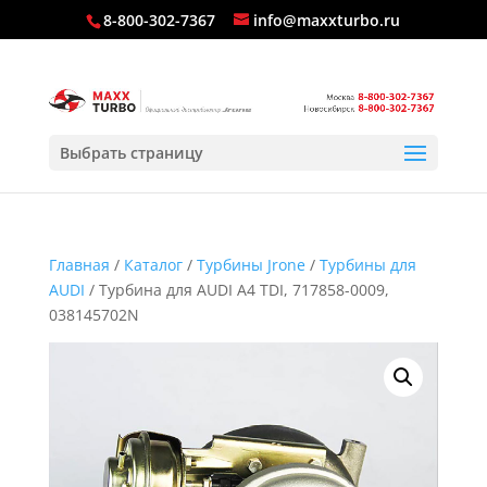
8-800-302-7367
info@maxxturbo.ru
Выбрать страницу
Главная
/
Каталог
/
Турбины Jrone
/
Турбины для
AUDI
/ Турбина для AUDI A4 TDI, 717858-0009,
038145702N