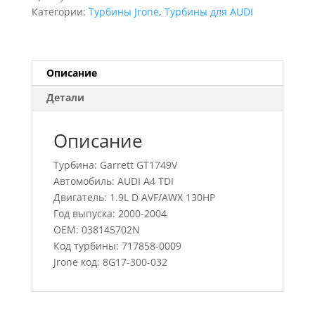
A4
Категории:
Турбины Jrone
,
Турбины для AUDI
TDI,
717858-
0009,
038145702N
Описание
Детали
Описание
Турбина: Garrett GT1749V
Автомобиль: AUDI A4 TDI
Двигатель: 1.9L D AVF/AWX 130HP
Год выпуска: 2000-2004
OEM: 038145702N
Код турбины: 717858-0009
Jrone код: 8G17-300-032