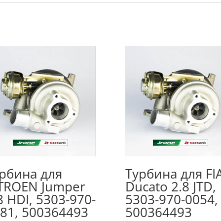
рбина для
Турбина для FI
TROEN Jumper
Ducato 2.8 JTD,
8 HDI, 5303-970-
5303-970-0054,
81, 500364493
500364493