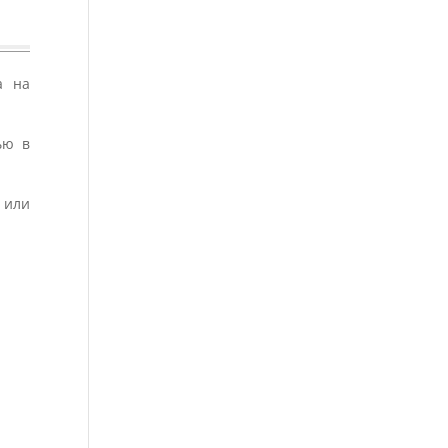
а на
ью в
 или