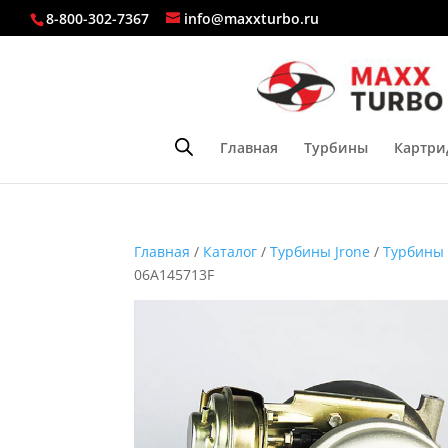
8-800-302-7367
info@maxxturbo.ru
Главная
Турбины
Картри
Главная
/
Каталог
/
Турбины Jrone
/
Турбины 
06A145713F