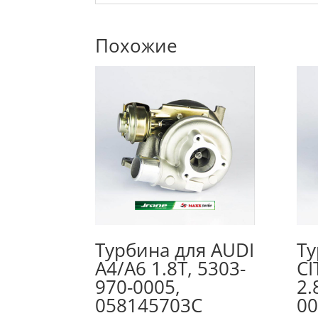
Похожие
Турбина для AUDI
Ту
A4/A6 1.8T, 5303-
CI
970-0005,
2.
058145703C
00