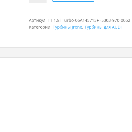
Турбина
для
AUDI
Артикул:
TT 1.8i Turbo-06A145713F -5303-970-0052
TT
Категории:
Турбины Jrone
,
Турбины для AUDI
1.8i
Turbo,
5303-
970-
0052,
06A145713F