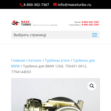
8-800-302-7367
info@maxxturbo.ru
Выбрать страницу
Главная
/
Каталог
/
Турбины Jrone
/
Турбины для
BMW
/ Турбина для BMW 120d, 750431-0012,
7794144E03