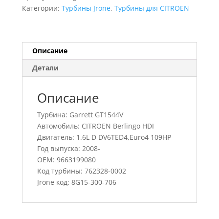
Berlingo
Категории:
Турбины Jrone
,
Турбины для CITROEN
HDI,
762328-
0002,
9663199080
Описание
Детали
Описание
Турбина: Garrett GT1544V
Автомобиль: CITROEN Berlingo HDI
Двигатель: 1.6L D DV6TED4,Euro4 109HP
Год выпуска: 2008-
OEM: 9663199080
Код турбины: 762328-0002
Jrone код: 8G15-300-706