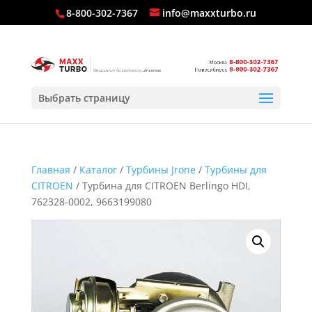
8-800-302-7367
info@maxxturbo.ru
Выбрать страницу
Главная
/
Каталог
/
Турбины Jrone
/
Турбины для
CITROEN
/ Турбина для CITROEN Berlingo HDI,
762328-0002, 9663199080