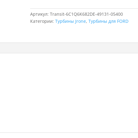
для
FORD
Артикул:
Transit-6C1Q6K682DE-49131-05400
Transit,
Категории:
Турбины Jrone
,
Турбины для FORD
49131-
05400,
6C1Q6K682DE