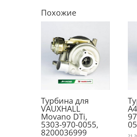
Похожие
Турбина для
Ту
VAUXHALL
A4
Movano DTi,
97
5303-970-0055,
0
8200036999
21,