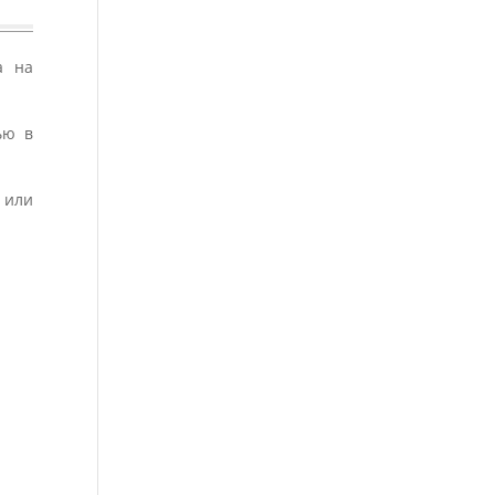
а на
ью в
 или