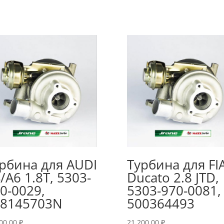
рбина для AUDI
Турбина для FI
/A6 1.8T, 5303-
Ducato 2.8 JTD,
0-0029,
5303-970-0081,
58145703N
500364493
200.00
₽
21,200.00
₽