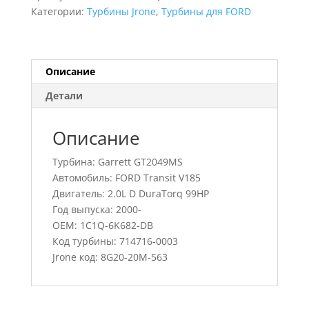
Transit
Категории:
Турбины Jrone
,
Турбины для FORD
V185,
714716-
0003,
1C1Q-
Описание
6K682-
Детали
DB
Описание
Турбина: Garrett GT2049MS
Автомобиль: FORD Transit V185
Двигатель: 2.0L D DuraTorq 99HP
Год выпуска: 2000-
OEM: 1C1Q-6K682-DB
Код турбины: 714716-0003
Jrone код: 8G20-20M-563