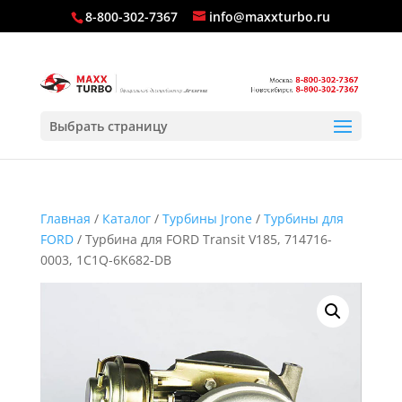
8-800-302-7367
info@maxxturbo.ru
Выбрать страницу
Главная
/
Каталог
/
Турбины Jrone
/
Турбины для
FORD
/ Турбина для FORD Transit V185, 714716-
0003, 1C1Q-6K682-DB